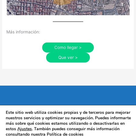
Más información:
Como llegar >
Que ver >
Web desarrollada por ETRES Consultores
| ACCE © 2020
|
Este sitio web utiliza cookies propias y de terceros para mejorar
nuestros servicios y optimizar su navegación. Puedes informarte
Aviso legal
|
Política de Privacidad
|
Política de Cookies
más sobre qué cookies estamos utilizando o desactivarlas en
estos
Ajustes
. También puedes conseguir más información
consultando nuestra
Política de cookies