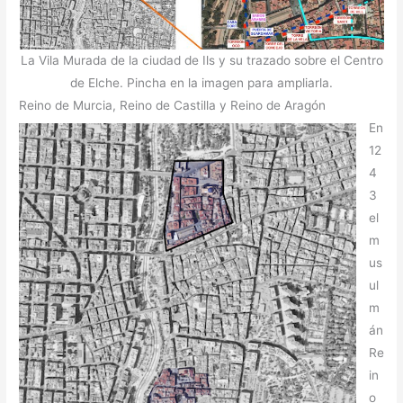
La Vila Murada de la ciudad de Ils y su trazado sobre el Centro
de Elche. Pincha en la imagen para ampliarla.
Reino de Murcia, Reino de Castilla y Reino de Aragón
En
12
4
3
el
m
us
ul
m
án
Re
in
o