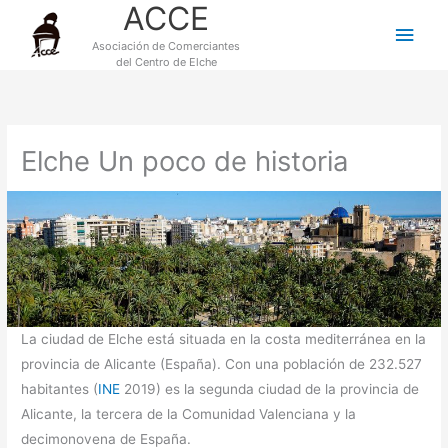
ACCE
Ir
Men
al
Asociación de Comerciantes
princ
contenido
del Centro de Elche
Elche Un poco de historia
La ciudad de Elche está situada en la costa mediterránea en la
provincia de Alicante (España). Con una población de 232.527
habitantes (
INE
2019) es la segunda ciudad de la provincia de
Alicante, la tercera de la Comunidad Valenciana y la
decimonovena de España.